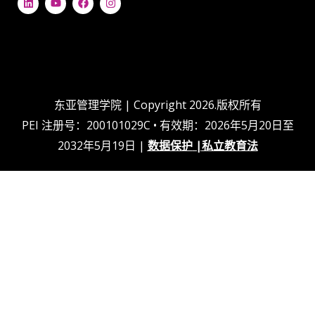
i
o
F
n
n
u
a
s
k
t
c
t
e
u
e
a
d
b
b
g
i
e
o
r
n
o
a
k
m
上
东亚管理学院 | Copyright 2026.版权所有
PEI 注册号：200101029C • 有效期：2026年5月20日至
2032年5月19日 |
数据保护
|
私立教育法