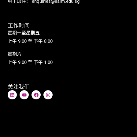
电子邮件：
enquiries@eaim.edu.sg
工作时间
星期一至星期五
上午 9:00 至 下午 8:00
星期六
上午 9:00 至 下午 1:00
关注我们
L
Y
在
I
i
o
F
n
n
u
a
s
k
t
c
t
e
u
e
a
d
b
b
g
i
e
o
r
n
o
a
k
m
上