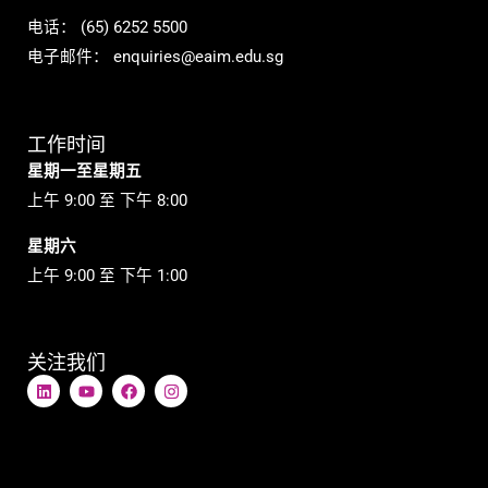
电话：
(65) 6252 5500
电子邮件：
enquiries@eaim.edu.sg
工作时间
星期一至星期五
上午 9:00 至 下午 8:00
星期六
上午 9:00 至 下午 1:00
关注我们
L
Y
在
I
i
o
F
n
n
u
a
s
k
t
c
t
e
u
e
a
d
b
b
g
i
e
o
r