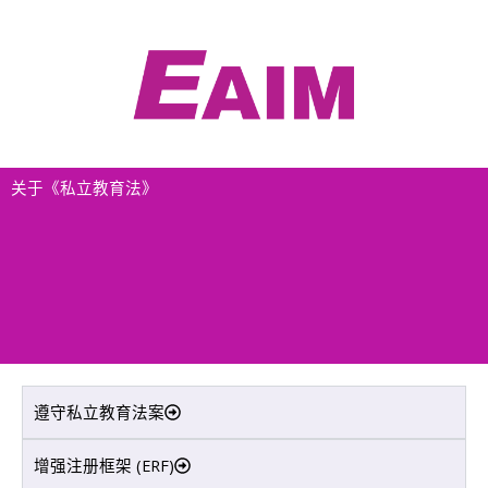
跳
至
内
容
关于《私立教育法》
遵守私立教育法案
增强注册框架 (ERF)