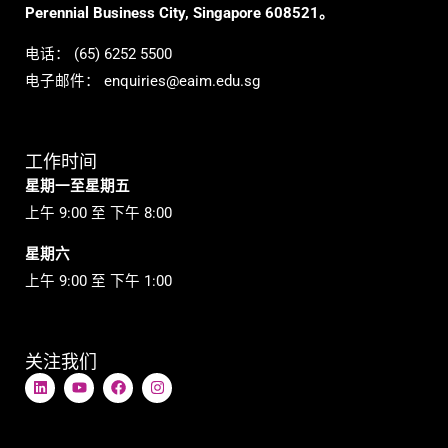
Perennial Business City, Singapore 608521。
电话：
(65) 6252 5500
电子邮件：
enquiries@eaim.edu.sg
工作时间
星期一至星期五
上午 9:00 至 下午 8:00
星期六
上午 9:00 至 下午 1:00
关注我们
L
Y
在
I
i
o
F
n
n
u
a
s
k
t
c
t
e
u
e
a