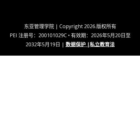
d
b
b
g
i
e
o
r
n
o
a
k
m
上
东亚管理学院 | Copyright 2026.版权所有
PEI 注册号：200101029C • 有效期：2026年5月20日至
2032年5月19日 |
数据保护
|
私立教育法