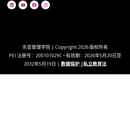
L
Y
在
I
i
o
F
n
n
u
a
s
k
t
c
t
e
u
e
a
d
b
b
g
i
e
o
r
n
o
a
k
m
上
东亚管理学院 | Copyright 2026.版权所有
PEI 注册号：200101029C • 有效期：2026年5月20日至
2032年5月19日 |
数据保护
|
私立教育法