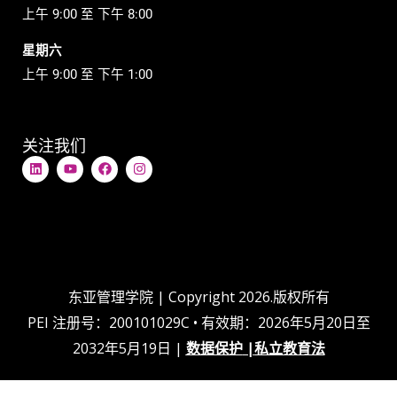
上午 9:00 至 下午 8:00
星期六
上午 9:00 至 下午 1:00
关注我们
L
Y
在
I
i
o
F
n
n
u
a
s
k
t
c
t
e
u
e
a
d
b
b
g
i
e
o
r
n
o
a
k
m
上
东亚管理学院 | Copyright 2026.版权所有
PEI 注册号：200101029C • 有效期：2026年5月20日至
2032年5月19日 |
数据保护
|
私立教育法