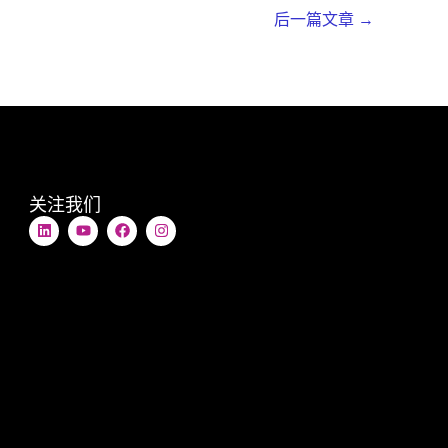
后一篇文章
→
关注我们
L
Y
在
I
i
o
F
n
n
u
a
s
k
t
c
t
e
u
e
a
d
b
b
g
i
e
o
r
n
o
a
k
m
上