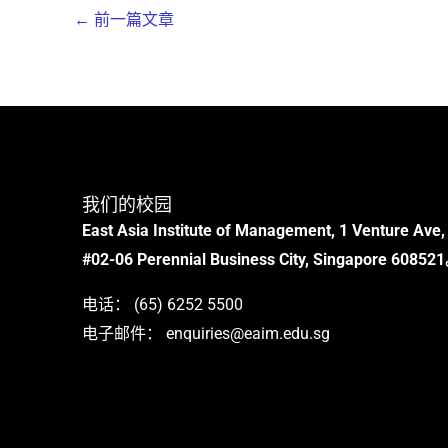
←
前一篇文章
我们的校园
East Asia Institute of Management, 1 Venture Ave,
#02-06 Perennial Business City, Singapore 60852
电话：
(65) 6252 5500
电子邮件：
enquiries@eaim.edu.sg