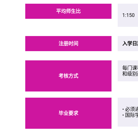
平均师生比
1:15
注册时间
入学日
每门课
和级别
考核方式
• 必
毕业要求
• 国