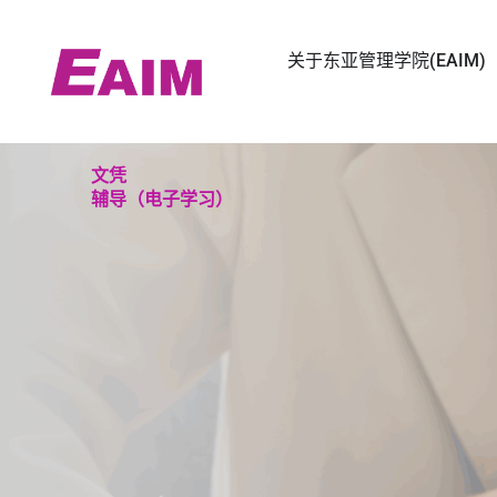
跳
至
关于东亚管理学院(EAIM)
内
容
文凭
辅导（电子学习）