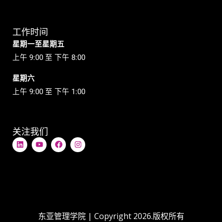
工作时间
星期一至星期五
上午 9:00 至 下午 8:00
星期六
上午 9:00 至 下午 1:00
关注我们
L
Y
在
I
i
o
F
n
n
u
a
s
k
t
c
t
e
u
e
a
d
b
b
g
i
e
o
r
n
o
a
k
m
上
东亚管理学院 | Copyright 2026.版权所有