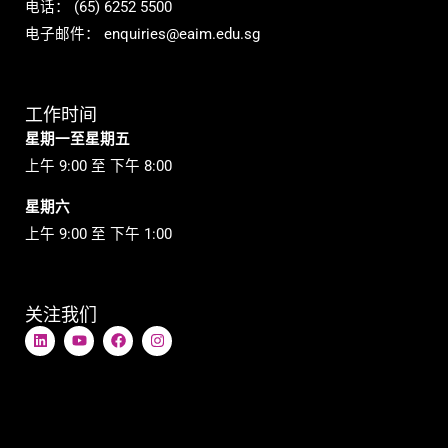
电话：
(65) 6252 5500
电子邮件：
enquiries@eaim.edu.sg
工作时间
星期一至星期五
上午 9:00 至 下午 8:00
星期六
上午 9:00 至 下午 1:00
关注我们
L
Y
在
I
i
o
F
n
n
u
a
s
k
t
c
t
e
u
e
a
d
b
b
g
i
e
o
r
n
o
a