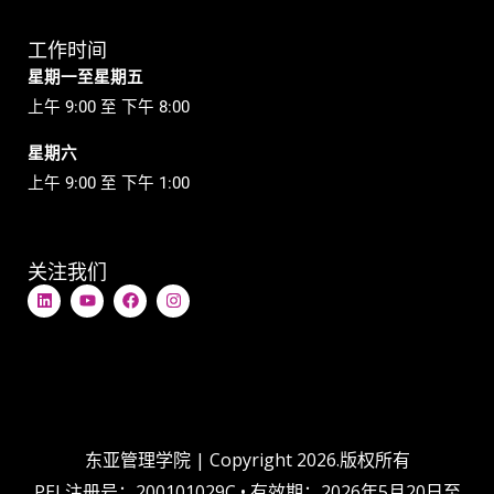
工作时间
星期一至星期五
上午 9:00 至 下午 8:00
星期六
上午 9:00 至 下午 1:00
关注我们
L
Y
在
I
i
o
F
n
n
u
a
s
k
t
c
t
e
u
e
a
d
b
b
g
i
e
o
r
n
o
a
k
m
上
东亚管理学院 | Copyright 2026.版权所有
PEI 注册号：200101029C • 有效期：2026年5月20日至