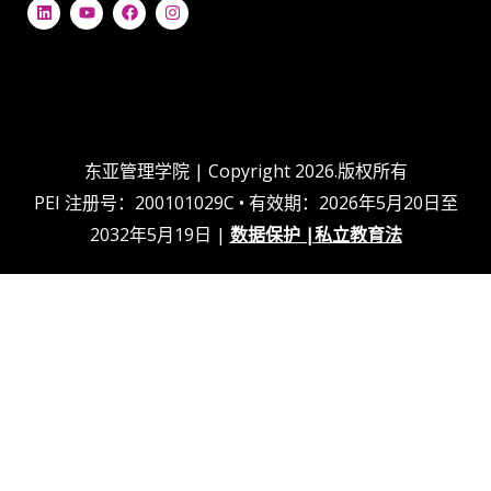
L
Y
在
I
i
o
F
n
n
u
a
s
k
t
c
t
e
u
e
a
d
b
b
g
i
e
o
r
n
o
a
k
m
上
东亚管理学院 | Copyright 2026.版权所有
PEI 注册号：200101029C • 有效期：2026年5月20日至
2032年5月19日 |
数据保护
|
私立教育法