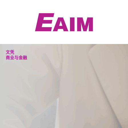
跳
至
内
容
文凭
商业与金融