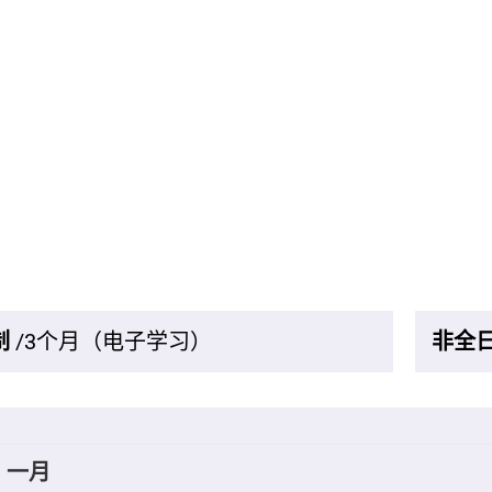
制
/3个月（电子学习）
非全
一月