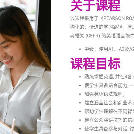
关于课程
该课程采用了《PEARSON 
构化的、渐进的学习路径，有
考框架 (CEFR) 的英语语言
中级：使用A1、A2及A
课程目标
熟练掌握英语, 并在4各
使学生具备语言能力, 
加强英语语法规则；
建立涵盖社会和商业术
帮助学生理解在不同背
建立公众演讲技巧的信
使学生具备参与对话, 讨