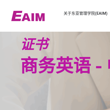
跳
至
关于东亚管理学院(EAIM)
内
容
证书
商务英语 -